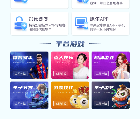
的选择。从财务角度来看，这笔交易能够为多特蒙德
带来可观收益，同时也为其他位置引进强援提供资金
保障。
此外，在新的赛季即将开始之际，各支球队都在积极
评估自己的阵容情况，以便及时作出调整。多特蒙德
与费内巴切之间关于吉拉西的谈判，无疑成为了夏季
转会窗口的一大焦点，引发了广泛关注。
2、吉拉西的个人表现
作为一名年轻且有潜力的发展型中锋，吉拉西在过去
几个赛季中的表现可圈可点。他不仅具备一定的进球
能力，还能通过跑动和配合为球队创造机会。在过去
的一年里，他逐渐适应了高强度比赛，并展现出了良