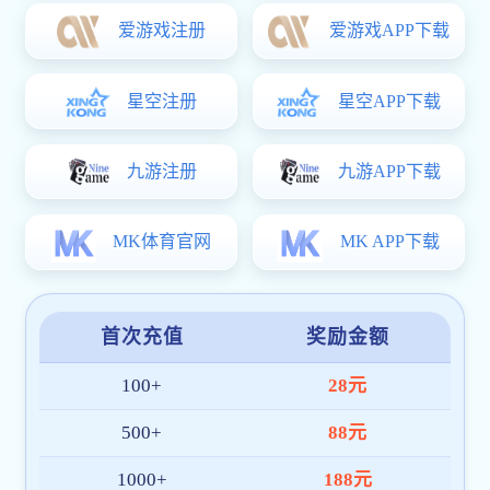
首页
/
体育焦点
/ 正文
2026-06-26 23:21
53 次阅读
费内巴切瞄准吉拉西多特准备以4000万欧
元放行中锋
随着转会市场的不断升温，费内巴切对吉拉西的关注
引起了广泛讨论。多特蒙德俱乐部则准备以4000万欧
元的价格放行这位中锋，这一消息不仅影响了两家俱
乐部，也让球迷们充满期待。吉拉西作为一名年轻的
前锋，具备良好的技术和潜力，而费内巴切作为土耳
其豪门，一直以来都在寻求提升球队实力的方法。此