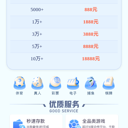
外，多特蒙德在新赛季中的目标也促使他们进行阵容
调整。因此，本文将从转会背景、吉拉西的个人表
现、费内巴切的需求以及多特蒙德的战略四个方面展
开详细分析。
1、转会背景解析
首先，转会市场向来是各大俱乐部争夺优秀球员的重
要战场。在这个阶段，各个球队都会根据自身需要进
行人员调整，以期在新赛季中取得更好成绩。费内巴
切对于吉拉西的兴趣，源于他们希望增强前场攻击
力，而吉拉西正好符合他们对前锋的要求。
另一方面，多特蒙德虽然有着丰富的人才储备，但为
了保持财政健康，他们必须考虑球员的进出。这种情
况下，将吉拉西以4000万欧元放行，是一个相对合理