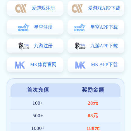
首页
/
体育焦点
/ 正文
2026-06-25 13:49
60 次阅读
曼联瞄准埃德森转会目标4400万欧即将成
行
近期，曼联对巴西门将埃德森的转会表示出浓厚兴
趣，4400万欧元的报价即将成行。作为当今足坛最顶
尖的门将之一，埃德森在曼城的表现备受赞誉，他出
色的扑救能力和传球技术使得他成为球队不可或缺的
一员。曼联希望通过引进埃德森来提升球队整体实
力，为新赛季争夺英超冠军奠定基础。在这篇文章