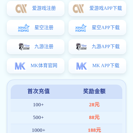
4. 用户行为
禁止用户发布违法信息、扰乱系统运行、侵犯他人权利或进行未
授权营销行为。
5. 知识产权
平台内所有内容归属平台或授权方所有，未经允许不得以任何形
式使用或传播。
6. 服务终止
若用户违反协议条款，平台有权中止或终止账户使用，且无需提
前通知。
7. 免责声明