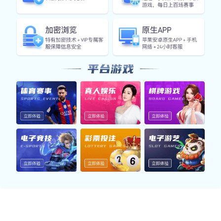
米兰体育在线登录官网 在多个国际赛事科技平台评比中脱颖
而出，持续提升安全性与观赛体验。
亚洲体育服务平台大奖
2022 年度综合类数字体育平台荣誉奖项，肯定平台服务能
力。