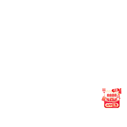
用户满意度大奖
米兰体育·网站登录入口-米兰online(中国) 用户活跃度与续访
率连续三年领先，综合评分稳定保持高位。
米兰体育在线登录官网 · 版本更新历史
归档
我们记录每次进步，只为更稳定的赛事观看与数据服务。