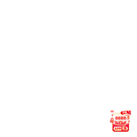
够逆转局势。首先，在战术上进行了一定程度上的改
变，以期找到突破点，加强内线攻击，提高得分效
率。
其次，对于轮换阵容进行了优化，以便给首发球员提
供更多休息时间，从而保持竞技状态。同时，他们也
尝试加强外线投射，希望通过远投拉开空间。然而，
这些努力在面对骑士坚固防线的时候，并没有产生预
期效果。
另外，从心理层面来看，虽然失败会带来压力，但尼
克斯仍然保持着乐观态度。他们深知季后赛长路漫
漫，一次失利并不能决定最终结果。因此，在接下来
的比赛中，他们需要继续调整心态，全力以赴争取扳
回劣势。