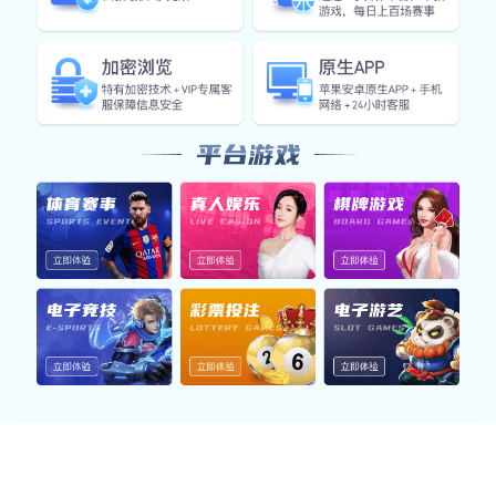
他们在主场作战时明显优于客场。而这种心理优势，
无疑是帮助他们取得胜利的重要因素。
最后，在这场决定性的对决中，骑士的明星球员们发
挥出了应有的水平。他们不仅仅依靠个人能力，更通
过默契配合形成了强大的攻击力，使得对手难以招
架。这一切都归功于在主场所获得的信心和支持，让
他们更加勇敢地迎接挑战。
2、球队表现分析
本场比赛中，骑士队展现出了极为均衡且高效的团队
表现。在进攻端，他们通过快速转移球和精准射击，
不断撕扯着尼克斯防线。这种流畅的进攻方式让对手
难以适应，从而建立起领先优势。