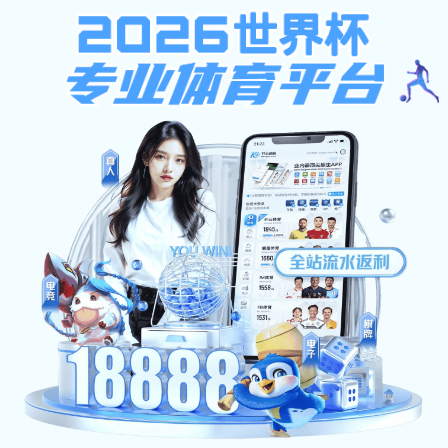
立即注册
米兰体育在线登录官网
官网 · 权威体育数据平
台
米兰体育在线登录官网 OFFICIAL WEBSITE
自2022年创立以来，
米兰体育在线登录官网
致力于为
用户提供包括NBA、英超、欧洲杯、LPL在内的热门赛
事直播与数据服务，广受用户信赖。